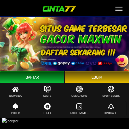
Link Alternatif
DAFTAR
LOGIN
BERANDA
SLOTS
LIVE CASINO
SPORTSBOOK
POKER
TOGEL
TABLE GAMES
IDNTRADE